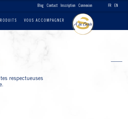
Blog
Contact
Inscription
Connexion
FR
EN
PRODUITS
VOUS ACCOMPAGNER
ttes respectueuses
e.