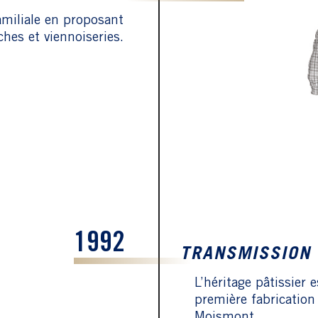
familiale en proposant
es et viennoiseries.
1992
TRANSMISSION
L’héritage pâtissier 
première fabricatio
Moismont.