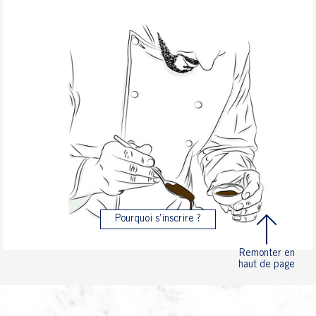
Pourquoi s’inscrire ?
Remonter en
haut de page
SITE BRIOCHE PASQUIER
CONTACT
NOUS REJOINDRE