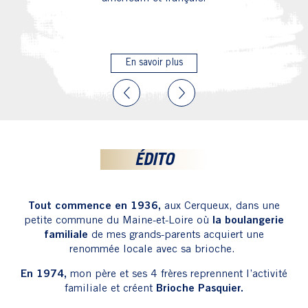
Télécharger le catalogue 2026
Previous
Next
ÉDITO
Tout commence en 1936,
aux Cerqueux, dans une
petite commune du Maine-et-Loire où
la
boulangerie
familiale
de mes grands-parents acquiert une
renommée locale avec sa brioche.
En 1974,
mon père et ses 4 frères reprennent l’activité
familiale et créent
Brioche Pasquier.
Depuis toujours, nous accordons une attention toute
particulière à la transmission de cet
héritage familial,
en proposant des
recettes authentiques, alliant goût