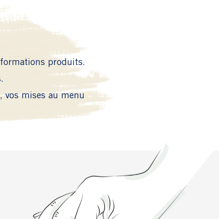
nformations produits.
.
ts, vos mises au menu