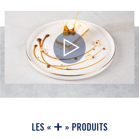
Play
Video
+
LES «
» PRODUITS