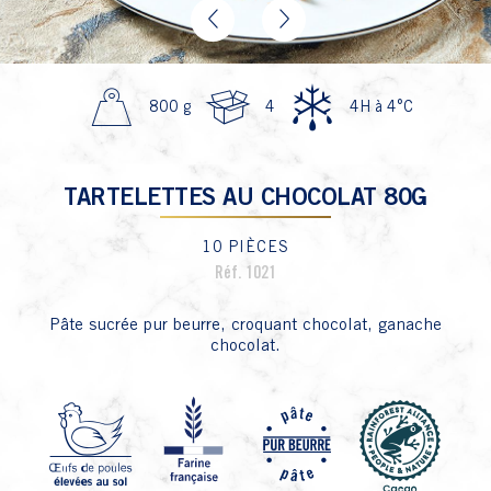
Previous
Next
800 g
4
4H à 4°C
TARTELETTES AU CHOCOLAT 80G
10 PIÈCES
Réf. 1021
Pâte sucrée pur beurre, croquant chocolat, ganache
chocolat.
P4 Fa
P1 Oeuf
P8 