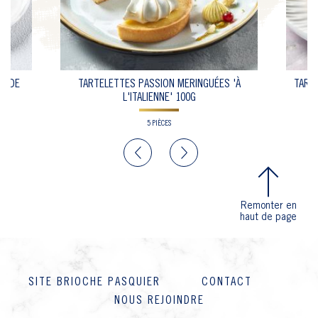
ANDE
TARTELETTES PASSION MERINGUÉES 'À
TART
L'ITALIENNE' 100G
5 PIÈCES
Previous
Next
Remonter en
haut de page
SITE BRIOCHE PASQUIER
CONTACT
NOUS REJOINDRE