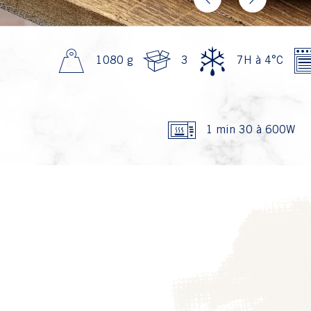
Previous
Next
1080 g
3
7H à 4°C
1 min 30 à 600W