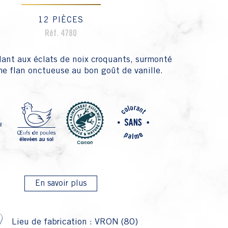
12 PIÈCES
Réf. 4780
ant aux éclats de noix croquants, surmonté
e flan onctueuse au bon goût de vanille.
P4 Farine 
P1 Oeufs
P6 Ra
P23
En savoir plus
Lieu de fabrication : VRON (80)