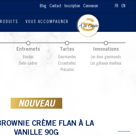
Blog
Contact
Inscription
Connexion
FR
EN
PRODUITS
VOUS ACCOMPAGNER
Entremets
Tartes
Innovations
Bandes
Gourmandes
Les duos gourmands
Demi-cadres
Essentielles
Les gâteaux moelleux
Précuites
NOUVEAU
BROWNIE CRÈME FLAN À LA
VANILLE 90G