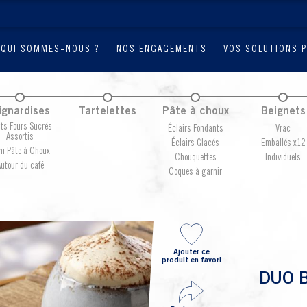
QUI SOMMES-NOUS ?
NOS ENGAGEMENTS
VOS SOLUTIONS 
ignardises
Tartelettes
Pâte à choux
Beignets
its Fours Sucrés
Éclairs Fondants
Vrac
Assortis
Éclairs Glacés
Emballés x12
ni Pâte à Choux
Chouquettes
Individuels
utour du café
Coques à garnir
Ajouter ce
produit en favori
DUO 