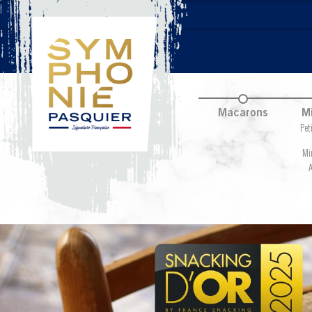
Macarons
M
Pet
Mi
A