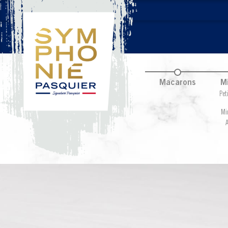
Macarons
M
Pet
Mi
A