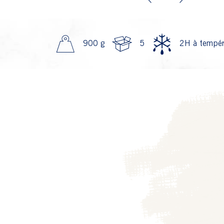
Previous
Next
900 g
5
2H à tempér