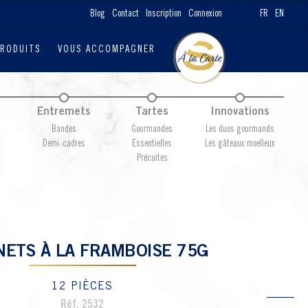
Blog
Contact
Inscription
Connexion
FR
EN
PRODUITS
VOUS ACCOMPAGNER
Entremets
Tartes
Innovations
Bandes
Gourmandes
Les duos gourmands
Demi-cadres
Essentielles
Les gâteaux moelleux
Précuites
NETS À LA FRAMBOISE 75G
12 PIÈCES
Réf. 2532