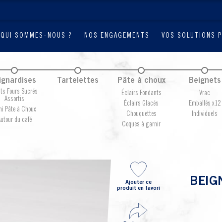
QUI SOMMES-NOUS ?
NOS ENGAGEMENTS
VOS SOLUTIONS 
ignardises
Tartelettes
Pâte à choux
Beignets
its Fours Sucrés
Éclairs Fondants
Vrac
Assortis
Éclairs Glacés
Emballés x12
ni Pâte à Choux
Chouquettes
Individuels
utour du café
Coques à garnir
BEIG
Ajouter ce
produit en favori