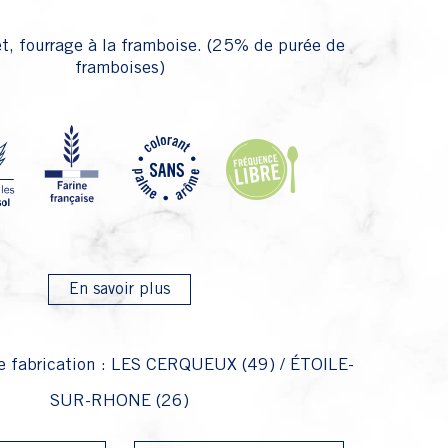
t, fourrage à la framboise. (25% de purée de
framboises)
P4 Farin
P1 Oeufs d
P22 S
P28
En savoir plus
e fabrication : LES CERQUEUX (49) / ÉTOILE-
SUR-RHONE (26)